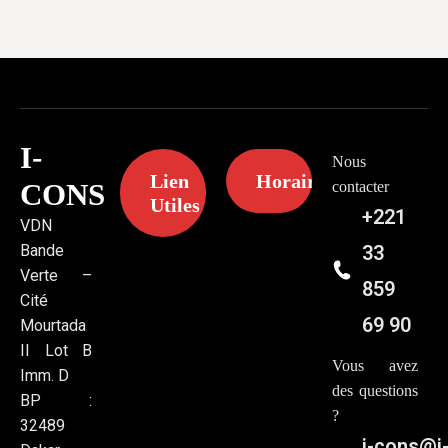
I-
Nous
Lien
Horaires
CONS
contacter
Utiles
+221
VDN
Bande
33
Verte –
859
Cité
69 90
Mourtada
II Lot B
Vous avez
Imm. D
des questions
BP :
?
32489
i-cons@i