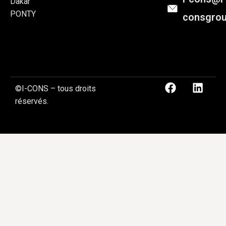
Dakar
PONTY
consgro
©I-CONS – tous droits
réservés.