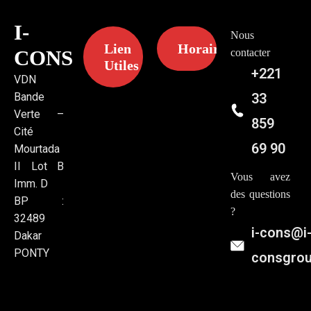
I-
Nous
Lien
Horaires
CONS
contacter
Utiles
+221
VDN
Bande
33
Verte –
859
Cité
69 90
Mourtada
II Lot B
Vous avez
Imm. D
des questions
BP :
?
32489
i-cons@i
Dakar
PONTY
consgro