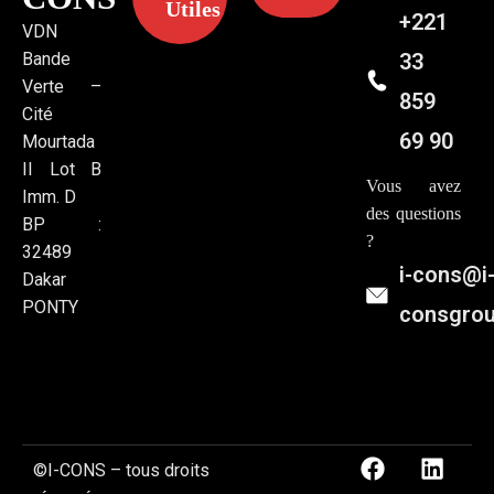
Utiles
+221
VDN
Bande
33
Verte –
859
Cité
69 90
Mourtada
II Lot B
Vous avez
Imm. D
des questions
BP :
?
32489
i-cons@i
Dakar
PONTY
consgro
©I-CONS – tous droits