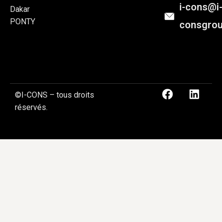
i-cons@i
Dakar
PONTY
consgro
©I-CONS – tous droits
réservés.