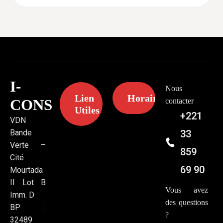
I-
Nous
Lien
Horaires
CONS
contacter
Utiles
+221
VDN
Bande
33
Verte –
859
Cité
69 90
Mourtada
II Lot B
Vous avez
Imm. D
des questions
BP :
?
32489