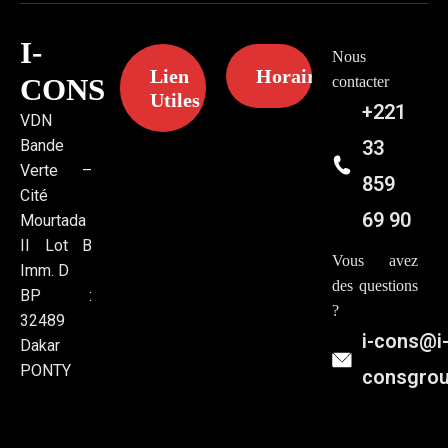
I-
Nous
Lien
Horaires
CONS
contacter
Utiles
+221
VDN
Bande
33
Verte –
859
Cité
69 90
Mourtada
II Lot B
Vous avez
Imm. D
des questions
BP :
?
32489
i-cons@i
Dakar
PONTY
consgro