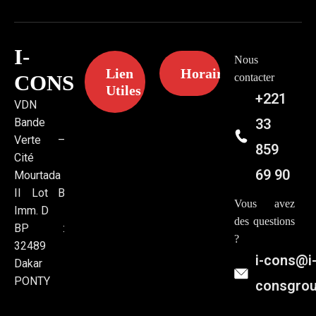
I-
Nous
Lien
Horaires
CONS
contacter
Utiles
+221
VDN
Bande
33
Verte –
859
Cité
69 90
Mourtada
II Lot B
Vous avez
Imm. D
des questions
BP :
?
32489
i-cons@i
Dakar
PONTY
consgro