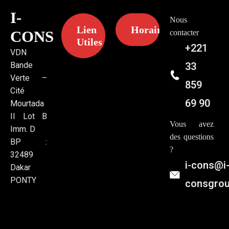
I-
Nous
Lien
Horaires
CONS
contacter
Utiles
+221
VDN
Bande
33
Verte –
859
Cité
69 90
Mourtada
II Lot B
Vous avez
Imm. D
des questions
BP :
?
32489
i-cons@i
Dakar
PONTY
consgro